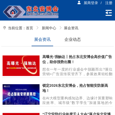
展商登录
/
注册
当前位置：
首页
新闻中心
展会资讯
展会资讯
企业动态
高曝光·强触达丨抢占东北安博会高价值广告
位，助你强势出圈！
想在一年一度的行业盛会中脱颖而出?展位
营销+广告宣传双管齐下，参展效果轻松翻
倍! 东北安博会组委会精心打造多元化、高
曝光、强覆盖的广告资源矩阵，从展馆核心
锁定2026东北安博会，抢占智能安防新高
点位到线上多平台传播，从会议冠名到互动
地！
场景植入，形式丰富、位置优越、受众精
准，全面满足企业不同阶段的品牌推广需求!
在AI大模型重构感知边界、边缘计算重塑响
无论您是希望提升行业影响力、强化技术形
应效率、城市级“数字孪生”加速落地的今
象，还是精准触达客户、引爆现场关注，我
天，安防产业正经历从“硬件部署”向“智能服
们的定制化广告方案将让您的每一分投入都
务”的深刻跃迁。这场变革，不仅关乎技术迭
“辽宁安防行业年度千人大会”落户东北安博