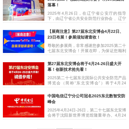
区的专业观众齐聚现场。东北安博会作为
落幕！
CPSE安博会多年的行业合作伙伴，携手辽
宁省安防协会应邀出席本届展会，诚盼与全
2025年4月26日，在辽宁省公安厅的指导
球安防同仁共话行业发展，共探合作新机。
下，由辽宁省公共安全防范行业协会 、辽宁
辽宁省安防协会张立群会长、赵宇副秘书
长城会展广告有限公司主办，辽宁安博会展
长、程明明副秘书长在展位上合影展位号：
有限公司、沈阳安博会展览有限公司承办，
【展商注意】第27届东北安博会4月22日、
7T10
黑龙江省安全防范产品行业协会、吉林省社
23日布展！参展须知请查收！
会公共安全产品行业协会协办的“2025第二
十七届东北国际公共安全防范产品博览会暨
尊敬的参展商，非常感谢您参加2025第二十
东北国际数字安防产业博览会(以下简称：东
七届东北安博会！开展在即，为保证您顺利
北安博会)”在沈阳新世界博览馆圆满落幕！
参展，请您务必仔细阅读以下布展内容！
本届展会历时三天，参展企业近400
一、展览会日程安排 01、布展期 4月22日
第27届东北安博会将于4月24-26日盛大开
8:00-21:00 4月23日 8:00-17:00 02、展览
幕！创新技术抢先看！
会开放时间 4月24日 9:00-16:30 4月25日
9:00-16:30 4月26日 9:00-14:00 03、展览
2025第二十七届东北国际公共安全防范产品
会结束 4月26日 14:
博览会（简称“东北安博会”）将于4月24
日-26日在沈阳新世界博览馆盛大开幕。 东
北安博会在辽宁省公安厅和中国安防行业协
中国电信辽宁分公司冠名2025东北数智安防
会的指导与支持下，由辽宁省安防协会和辽
峰会
宁长城会展公司共同主办，吉林省、黑龙江
省安防协会协办，为东北地区乃至全国行业
2025年4月24日-26日，第二十七届东北安博
上下游企业搭建起产品展示、技术交流、商
会将于沈阳新世界博览馆隆重举办。4月24
贸合作的综合性平台，助力安防行业协同共
日将于展会同期举办东北数智安防峰会。中
进，全力推动新质生产力加速发展。 展览范
国电信股份有限公司辽宁分公司（简称“中国