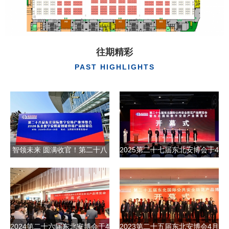
往期精彩
PAST HIGHLIGHTS
智领未来 圆满收官！第二十八
2025第二十七届东北安博会于4
届东北安博会顺利闭幕！
月26日圆满落幕！
2024第二十六届东北安博会于4
2023第二十五届东北安博会4月