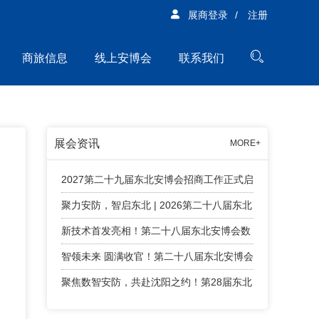
展商登录
/
注册
商旅信息
线上安博会
联系我们
展会资讯
MORE+
2027第二十九届东北安博会招商工作正式启
动！
聚力安防，智启东北 | 2026第二十八届东北
安博会精彩回顾！
新技术首发亮相！第二十八届东北安博会数
字安防智能终端新技术首发专区亮点纷呈
智领未来 圆满收官！第二十八届东北安博会
顺利闭幕！
聚焦数智安防，共赴沈阳之约！第28届东北
安博会将于4月24日盛大启幕！