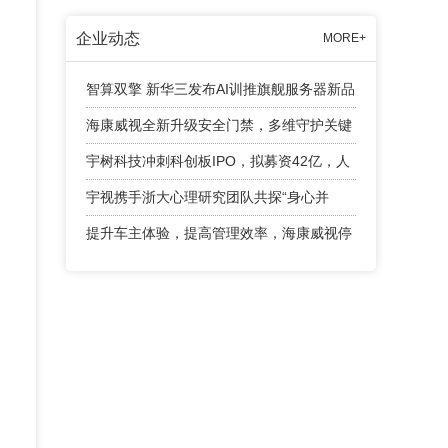
企业动态
MORE+
智算双擎 新华三发布AI训推旗舰服务器新品
海康威视全新升级安全门禁，多维守护关键
出入口
宇树科技冲刺科创板IPO，拟募资42亿，人
形机器人成业绩增长引擎
宇视携手浙大心理研究团队共探“身心并
举”育人新路径
提升车主体验，提高管理效率，海康威视停
车产品有话说