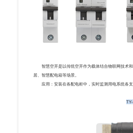
智慧空开是以传统空开作为载体结合物联网技术和其他
居、智慧配电箱等场景。
应用：安装在各配电柜中，实时监测用电系统各支路
TY