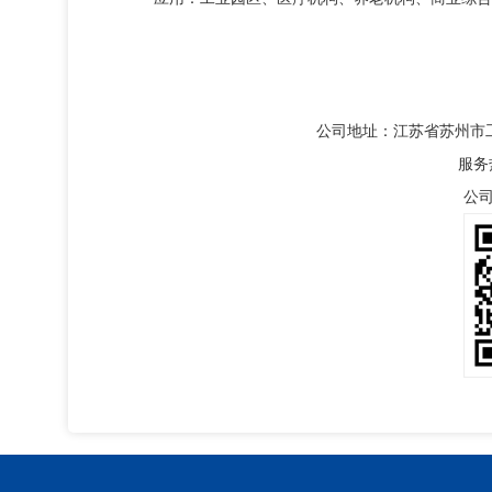
公司地址：江苏省苏州市工业
服务热
公司