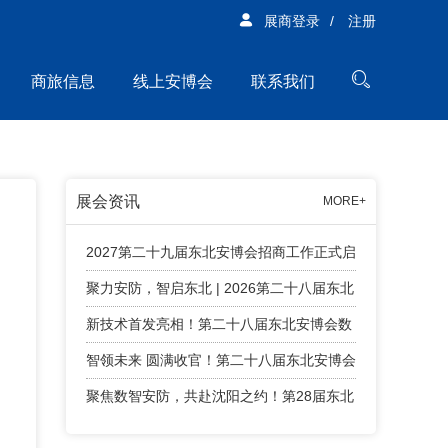
展商登录
/
注册
商旅信息
线上安博会
联系我们
展会资讯
MORE+
2027第二十九届东北安博会招商工作正式启
动！
聚力安防，智启东北 | 2026第二十八届东北
安博会精彩回顾！
新技术首发亮相！第二十八届东北安博会数
字安防智能终端新技术首发专区亮点纷呈
智领未来 圆满收官！第二十八届东北安博会
顺利闭幕！
聚焦数智安防，共赴沈阳之约！第28届东北
安博会将于4月24日盛大启幕！