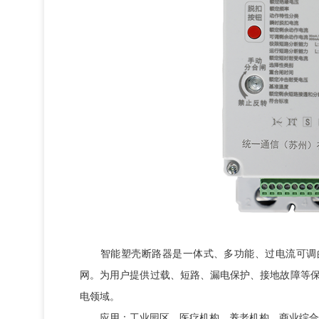
智能塑壳断路器是一体式、多功能、过电流可调的
网。为用户提供过载、短路、漏电保护、接地故障等保
电领域。
应用：工业园区、医疗机构、养老机构、商业综合