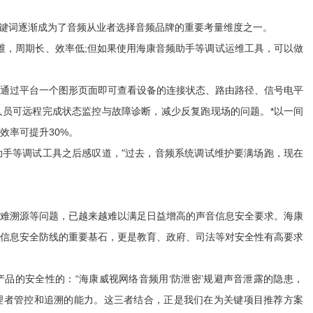
键词逐渐成为了音频从业者选择音频品牌的重要考量维度之一。
，周期长、效率低;但如果使用海康音频助手等调试运维工具，可以做
过平台一个图形页面即可查看设备的连接状态、路由路径、信号电平
员可远程完成状态监控与故障诊断，减少反复跑现场的问题。*以一间
效率可提升30%。
等调试工具之后感叹道，"过去，音频系统调试维护要满场跑，现在
溯源等问题，已越来越难以满足日益增高的声音信息安全要求。海康
信息安全防线的重要基石，更是教育、政府、司法等对安全性有高要求
的安全性的：“海康威视网络音频用‘防泄密’规避声音泄露的隐患，
予管理者管控和追溯的能力。这三者结合，正是我们在为关键项目推荐方案