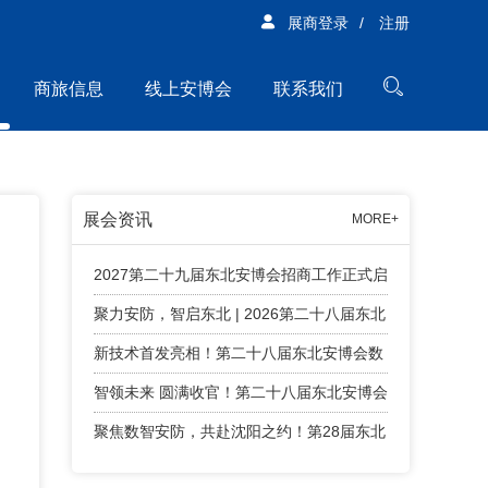
展商登录
/
注册
商旅信息
线上安博会
联系我们
展会资讯
MORE+
2027第二十九届东北安博会招商工作正式启
动！
聚力安防，智启东北 | 2026第二十八届东北
安博会精彩回顾！
新技术首发亮相！第二十八届东北安博会数
字安防智能终端新技术首发专区亮点纷呈
智领未来 圆满收官！第二十八届东北安博会
顺利闭幕！
聚焦数智安防，共赴沈阳之约！第28届东北
安博会将于4月24日盛大启幕！