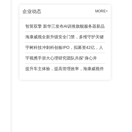
企业动态
MORE+
智算双擎 新华三发布AI训推旗舰服务器新品
海康威视全新升级安全门禁，多维守护关键
出入口
宇树科技冲刺科创板IPO，拟募资42亿，人
形机器人成业绩增长引擎
宇视携手浙大心理研究团队共探“身心并
举”育人新路径
提升车主体验，提高管理效率，海康威视停
车产品有话说