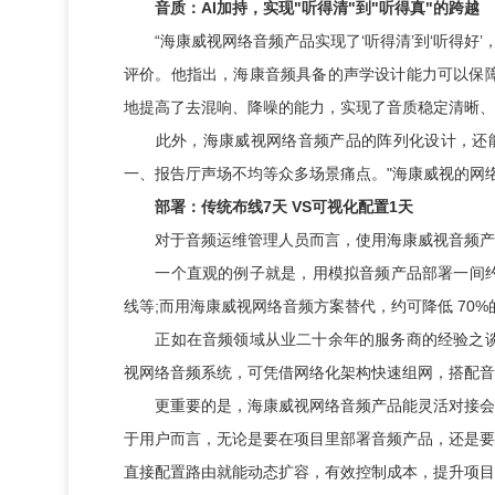
音质：AI加持，实现"听得清"到"听得真"的跨越
“海康威视网络音频产品实现了‘听得清’到‘听得好’
评价。他指出，海康音频具备的声学设计能力可以保障
地提高了去混响、降噪的能力，实现了音质稳定清晰、
此外，海康威视网络音频产品的阵列化设计，还能让
一、报告厅声场不均等众多场景痛点。"海康威视的网络
部署：传统布线7天 VS可视化配置1天
对于音频运维管理人员而言，使用海康威视音频产
一个直观的例子就是，用模拟音频产品部署一间约10
线等;而用海康威视网络音频方案替代，约可降低 70%
正如在音频领域从业二十余年的服务商的经验之谈，
视网络音频系统，可凭借网络化架构快速组网，搭配音
更重要的是，海康威视网络音频产品能灵活对接会议
于用户而言，无论是要在项目里部署音频产品，还是要
直接配置路由就能动态扩容，有效控制成本，提升项目