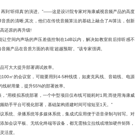
，再到‘听得真’的演进。”——这是设计院专家对海康威视音频产品的高度
音质的清晰;其次，他们在传统音频算法的基础上融合了AI算法，创新
高还原的再升级!
空间内声场的声压差值控制在1dB以内，解决如教室前后排听感不
音频产品在音质方面的表现‘超越预期’。"该专家强调。
品可大大提升部署调试效率。
0㎡的会议室，可能要用到4-5种线缆，如麦克风线、音箱线、电源
的线材用量，提升55%的部署效率。
“用模拟系统部署，一个中型项目仅布线可能耗时1周;而使用海康威
频助手平台可视化部署，基础架构搭建时间可缩短至1天。”
系统、录播系统等多媒体系统，集成式应用便于语音录制与转写。对
添加会议平板、无纸化终端等设备，都无需独立拉线或增加硬件矩阵，
灵活度。