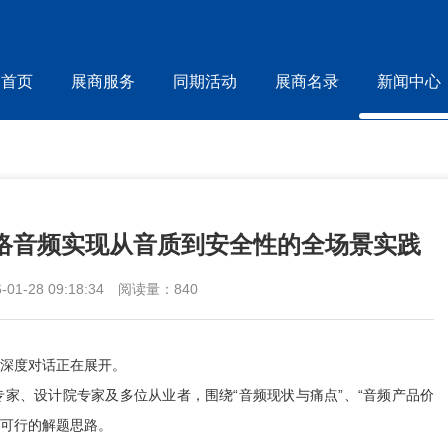
首页
展商服务
同期活动
展商名录
新闻中心
络音频实现从音质到安全性的全场景实践
1-28 09:18:34
阅读量：840
深度对话正在展开。
、设计院专家及多位从业者，围绕“音频现状与痛点”、“音频产品价
实可行的解题思路。