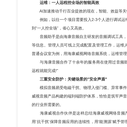
运维：一人远程控全场的智能高效
AI加速推动千行百业提效的现在，智能、效益等关
例如，以往一个项目需要投入2-3个人进行调试运维
到“一人控全场”，省心又高效。
音频助手是由海康音频自主研发的音频调试工具，通
等信息。管理人员可线上完成配置及管理工作，运维人
普通会议室为例，用海康威视网络音频系统，运维管理
与海康音频合作了十余年的服务商在使用过音频助手
远程就能完成!"
三重安全防护：关键场景的"安全声盾"
模拟音频易受电磁干扰、物理入侵门槛、异常事件难
威视音频产品构建的端到端防护体系，恰恰是筑牢声音
的行业所需要的。
海康威视合作伙伴是这样总结海康威视网络音频产品
用‘抗干扰’保障音频应用的连续性，用‘能溯源’赋