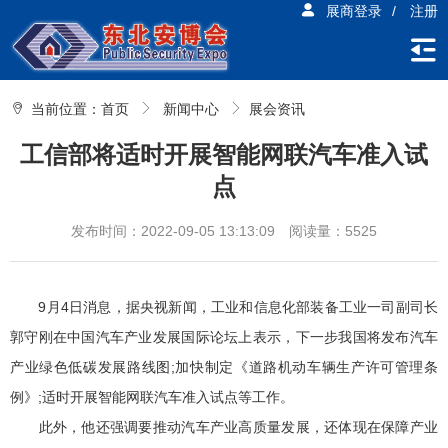
展商登录
/
注册
当前位置：
首页
新闻中心
展会资讯
工信部将适时开展智能网联汽车准入试
点
发布时间：2022-09-05 13:13:09
阅读量：5525
9月4日消息，据央视新闻，工业和信息化部装备工业一司副司长
郭守刚在中国汽车产业发展国际论坛上表示，下一步我国将发布汽车
产业绿色低碳发展路线图;加快制定《道路机动车辆生产许可管理条
例》;适时开展智能网联汽车准入试点等工作。
此外，他还强调要推动汽车产业高质量发展，还体现在保障产业